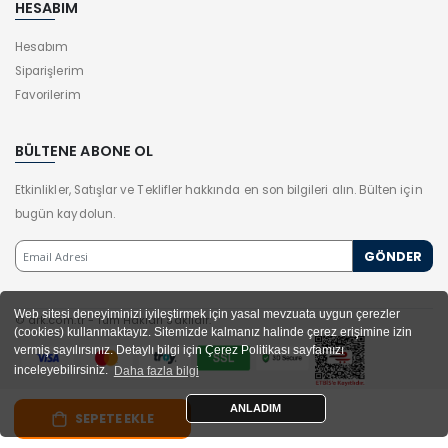
HESABIM
Hesabım
Siparişlerim
Favorilerim
BÜLTENE ABONE OL
Etkinlikler, Satışlar ve Teklifler hakkında en son bilgileri alın. Bülten için
bugün kaydolun.
Web sitesi deneyiminizi iyileştirmek için yasal mevzuata uygun çerezler
© drk.com.tr - Tüm Hakları Saklıdır.
(cookies) kullanmaktayız. Sitemizde kalmanız halinde çerez erişimine izin
vermiş sayılırsınız. Detaylı bilgi için Çerez Politikası sayfamızı
inceleyebilirsiniz.
Daha fazla bilgi
ANLADIM
SEPETE EKLE