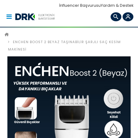
İnfluencer Başvurusu
Yardım & Destek
ENCHEN BOOST 2 BEYAZ TAŞINABILIR ŞARJLI SAÇ KESIM
MAKINESI