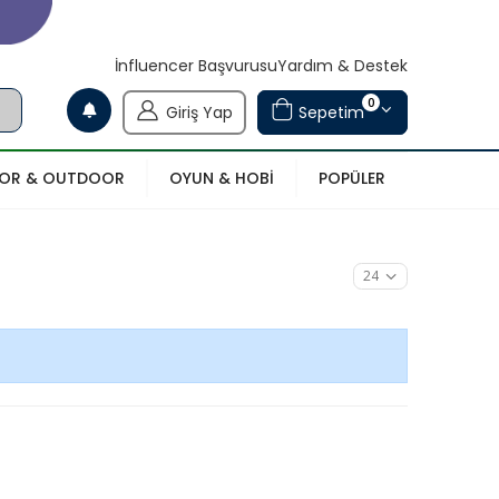
İnfluencer Başvurusu
Yardım & Destek
0
Giriş Yap
Sepetim
POR & OUTDOOR
OYUN & HOBİ
POPÜLER