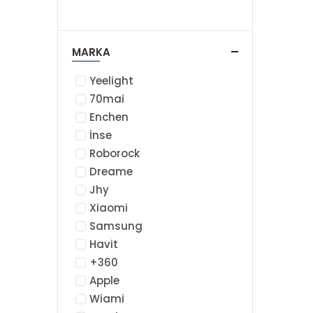
MARKA
Yeelight
70mai
Enchen
İnse
Roborock
Dreame
Jhy
Xiaomi
Samsung
Havit
+360
Apple
Wiami