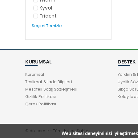
Kyvol
Trident
Seçimi Temizle
KURUMSAL
DESTEK
Kurumsal
Yardım & 
Teslimat & İade Bilgileri
Üyelik Sö
Mesafeli Satış Sözleşmesi
Sıkça Sor
Gizlilik Politikası
Kolay İad
Çerez Politikası
© drk.com.tr - Tüm Hakları Saklıdır.
Web sitesi deneyiminizi iyileştirme