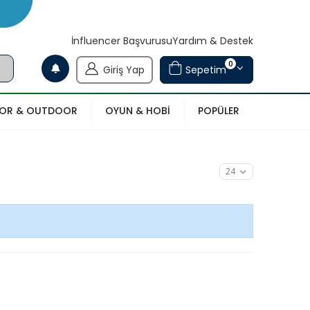
İnfluencer Başvurusu
Yardım & Destek
0
Giriş Yap
Sepetim
POR & OUTDOOR
OYUN & HOBİ
POPÜLER