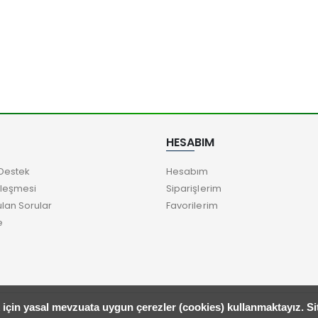
HESABIM
Destek
Hesabım
zleşmesi
Siparişlerim
ulan Sorular
Favorilerim
e
k için yasal mevzuata uygun çerezler (cookies) kullanmaktayız. S