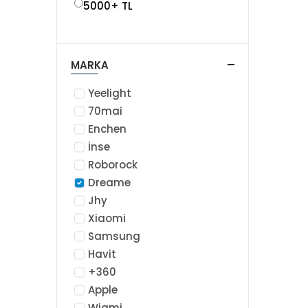
5000+ TL
MARKA
Yeelight
70mai
Enchen
İnse
Roborock
Dreame
Jhy
Xiaomi
Samsung
Havit
+360
Apple
Wiami