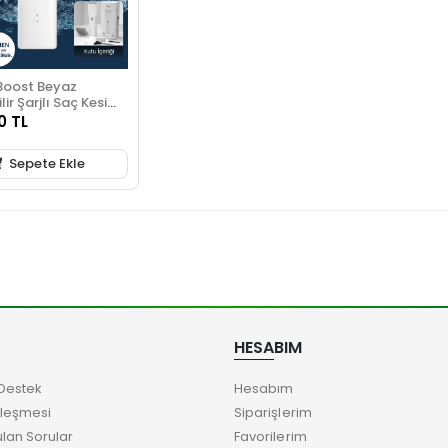
Boost Beyaz
lir Şarjlı Saç Kesim
0 TL
Sepete Ekle
HESABIM
Destek
Hesabım
zleşmesi
Siparişlerim
ulan Sorular
Favorilerim