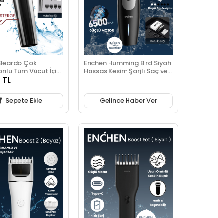
Beardo Çok
Enchen Humming Bird Siyah
onlu Tüm Vücut İçin
Hassas Kesim Şarjlı Saç ve
rjlı Saç ve Tıraş
Tıraş makinesi
 TL
i
Sepete Ekle
Gelince Haber Ver