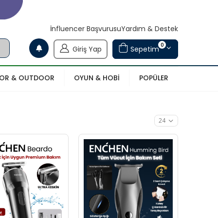
İnfluencer Başvurusu
Yardım & Destek
0
Giriş Yap
Sepetim
POR & OUTDOOR
OYUN & HOBİ
POPÜLER