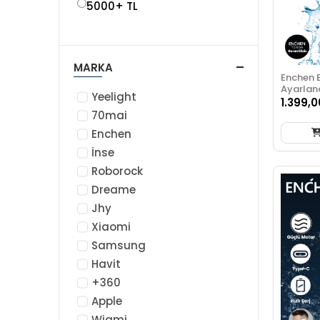
5000+ TL
MARKA
Enchen 
Ayarlanab
Yeelight
Gösterge
1.399,0
Profesy
70mai
Makines
Enchen
İnse
Roborock
Dreame
Jhy
Xiaomi
Samsung
Havit
+360
Apple
Wiami