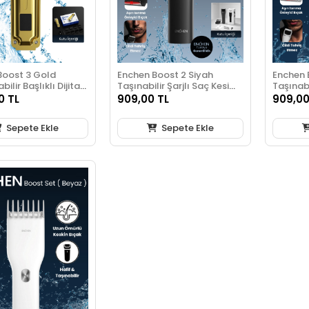
Boost 3 Gold
Enchen Boost 2 Siyah
Enchen 
ilir Başlıklı Dijital
Taşınabilir Şarjlı Saç Kesim
Taşınabi
li Şarjlı
Makinesi
Makines
0 TL
909,00 TL
909,00
onel Saç Kesim
i
Sepete Ekle
Sepete Ekle