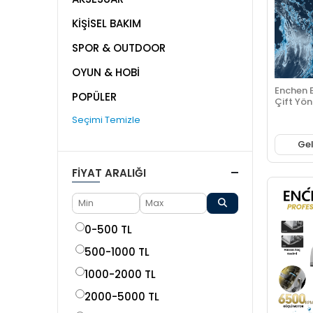
KİŞİSEL BAKIM
SPOR & OUTDOOR
OYUN & HOBİ
Enchen 
POPÜLER
Çift Yönl
Şarjlı T
Seçimi Temizle
Gel
FIYAT ARALIĞI
0-500 TL
500-1000 TL
1000-2000 TL
2000-5000 TL