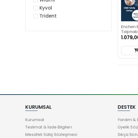
Kyvol
Trident
Enchen 
Taşınabi
Seti
1.079,0
KURUMSAL
DESTEK
Kurumsal
Yardım & 
Teslimat & İade Bilgileri
Üyelik Sö
Mesafeli Satış Sözleşmesi
Sıkça Sor