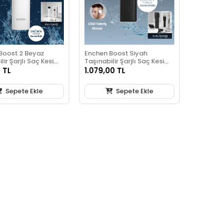
Boost 2 Beyaz
Enchen Boost Siyah
lir Şarjlı Saç Kesim
Taşınabilir Şarjlı Saç Kesim
i
Seti
 TL
1.079,00 TL
Sepete Ekle
Sepete Ekle