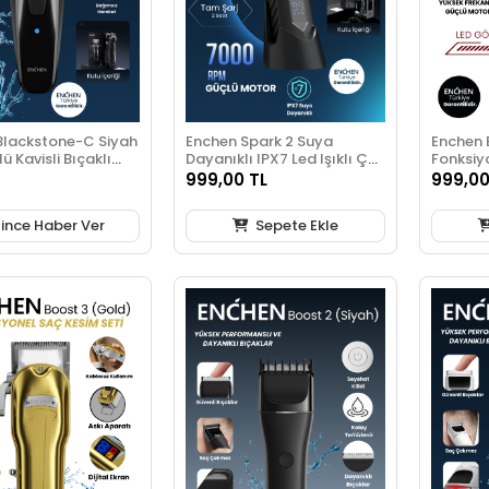
Blackstone-C Siyah
Enchen Spark 2 Suya
Enchen 
ü Kavisli Bıçaklı
Dayanıklı IPX7 Led Işıklı Çok
Fonksiy
ıraş Makinesi
Fonksiyonlu Dijital
Uygun Şa
999,00 TL
999,00
Göstergeli Şarjlı Saç ve
Makines
Tıraş Makinesi
ince Haber Ver
Sepete Ekle