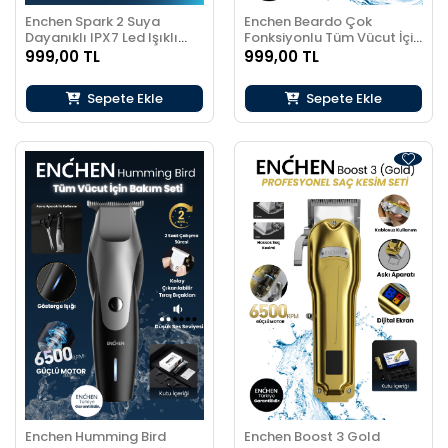
Enchen Spark 2 Suya
Enchen Beardo Çok
Dayanıklı IPX7 Led Işıklı
Fonksiyonlu Tüm Vücut İçin
Çok Fonksiyonlu Dijital
Uygun Şarjlı Saç ve Tıraş
999,00 TL
999,00 TL
Göstergeli Şarjlı Saç ve
Makinesi
Tıraş Makinesi
Sepete Ekle
Sepete Ekle
Enchen Humming Bird
Enchen Boost 3 Gold