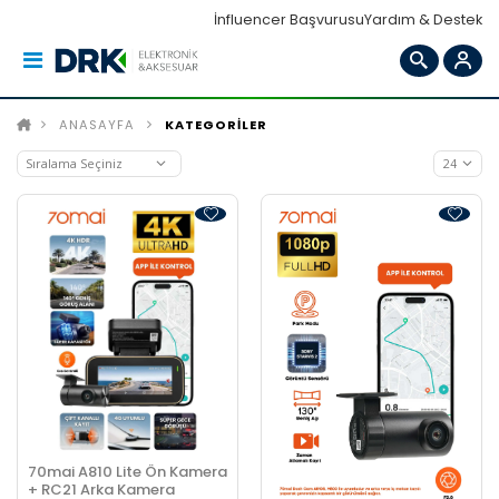
İnfluencer Başvurusu
Yardım & Destek
ANASAYFA
KATEGORİLER
70mai A810 Lite Ön Kamera
+ RC21 Arka Kamera