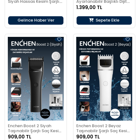
Siyah Hassas Kesim Şarjlı
Ayarlanabilir Başlıklı Dijital
Saç ve Tıraş makinesi
Göstergeli Şarjlı
1.399,00 TL
Profesyonel Saç Kesim
Makinesi
Gelince Haber Ver
Sepete Ekle
Enchen Boost 2 Siyah
Enchen Boost 2 Beyaz
Taşınabilir Şarjlı Saç Kesim
Taşınabilir Şarjlı Saç Kesim
Makinesi
Makinesi
909,00 TL
909,00 TL