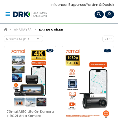
İnfluencer Başvurusu
Yardım & Destek
ANASAYFA
KATEGORİLER
70mai A810 Lite Ön Kamera
+ RC21 Arka Kamera