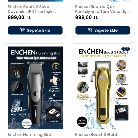
Enchen Spark 2 Suya
Enchen Beardo Çok
Dayanıklı IPX7 Led Işıklı
Fonksiyonlu Tüm Vücut İçin
Çok Fonksiyonlu Dijital
Uygun Şarjlı Saç ve Tıraş
999,00 TL
999,00 TL
Göstergeli Şarjlı Saç ve
Makinesi
Tıraş Makinesi
Sepete Ekle
Sepete Ekle
Enchen Humming Bird
Enchen Boost 3 Gold