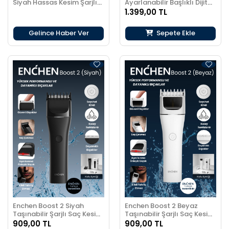
Siyah Hassas Kesim Şarjlı
Ayarlanabilir Başlıklı Dijital
Saç ve Tıraş makinesi
Göstergeli Şarjlı
1.399,00 TL
Profesyonel Saç Kesim
Makinesi
Gelince Haber Ver
Sepete Ekle
Enchen Boost 2 Siyah
Enchen Boost 2 Beyaz
Taşınabilir Şarjlı Saç Kesim
Taşınabilir Şarjlı Saç Kesim
Makinesi
Makinesi
909,00 TL
909,00 TL